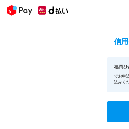
信用
福岡ひ
でお申
込みく