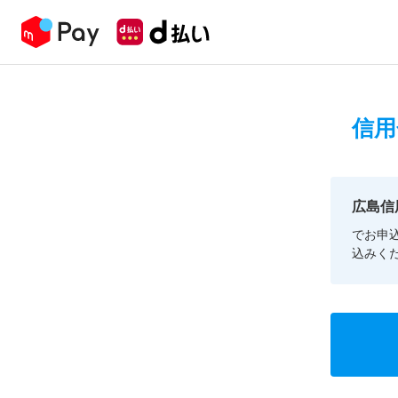
信用
広島信
でお申
込みく