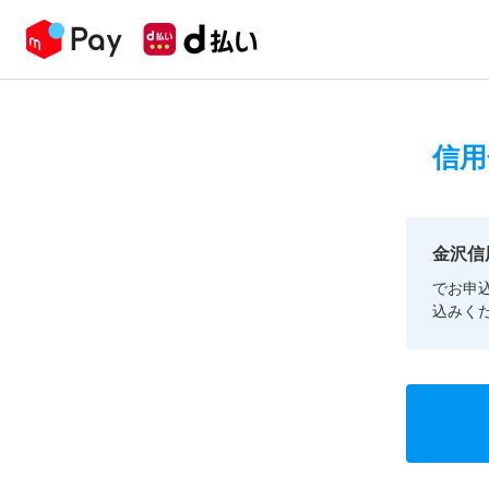
信用
金沢信
でお申
込みく