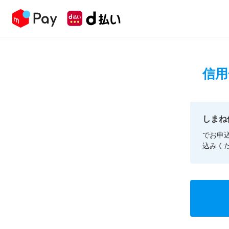
信用
しまね
でお申
込みく