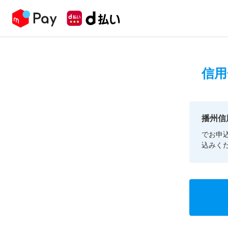
信用
播州信
でお申
込みく