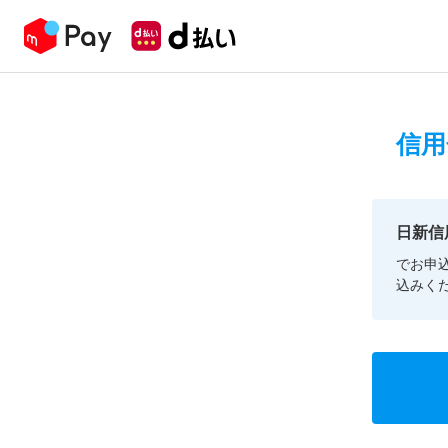
信用
日新信
でお申
込みく