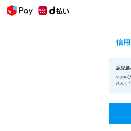
信用
鹿児島
でお申
込みく