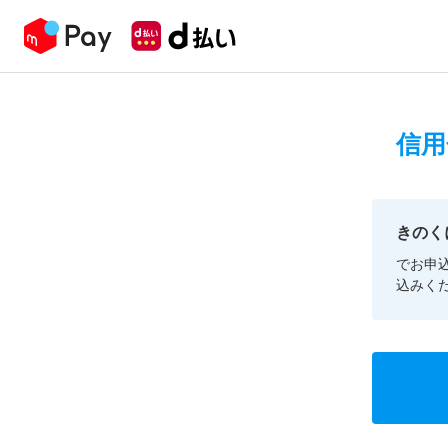
信用
きのく
でお申
込みく